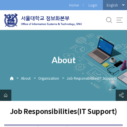
바
English
Home
Login
로
가
기
메
뉴
About
>
>
>
About
Organization
Job Responsibilities(IT Support)
Job Responsibilities(IT Support)