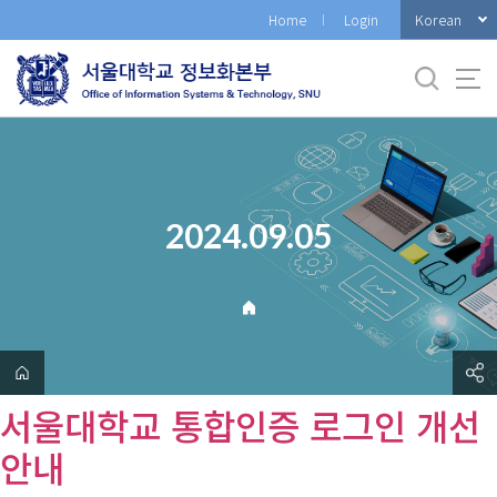
바
Korean
Home
Login
로
가
기
메
뉴
2024.09.05
서울대학교 통합인증 로그인 개선
안내