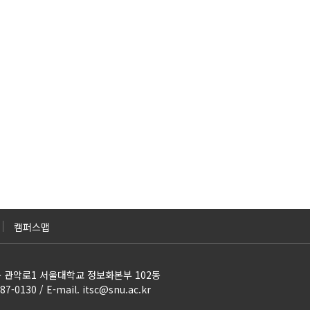
캠퍼스맵
악구 관악로1 서울대학교 정보화본부 102동
887-0130 / E-mail. itsc@snu.ac.kr