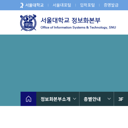
바
서울대학교
서울대포털
입학포털
증명발급
로
가
기
메
뉴
정보화본부소개
층별안내
3F