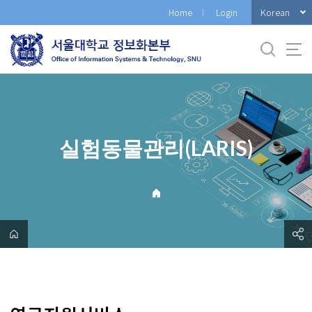
바
Korean
Home
Login
로
가
기
메
뉴
실험동물관리(LARIS)