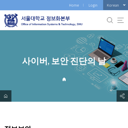
바
Korean
Home
Login
로
가
기
메
뉴
사이버, 보안 진단의 날